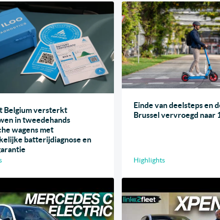
Einde van deelsteps en d
t Belgium versterkt
Brussel vervroegd naar 
wen in tweedehands
sche wagens met
elijke batterijdiagnose en
garantie
s
Highlights