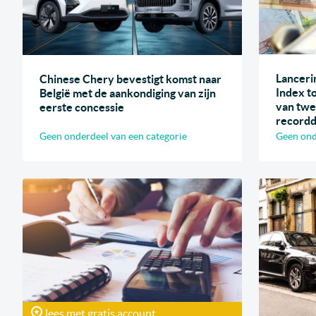
Lanceri
Chinese Chery bevestigt komst naar
Index to
België met de aankondiging van zijn
van twe
eerste concessie
recordd
Geen onderdeel van een categorie
Geen ond
lees met gratis account