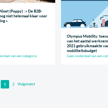
Niset (Poppy) : « De B2B-
 nog niet helemaal klaar voor
ing »
Olympus Mobility: toe
van het aantal werkneme
2021 gebruikmaakte va
mobiliteitsbudget
erdeel van een categorie
Geen onderdeel van een cat
Volgende
Pagina
1
Pagina
2