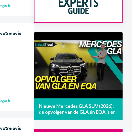
egorie
 votre avis
egorie
Nieuwe Mercedes GLA SUV (2026):
de opvolger van de GLA én EQA is er!
 votre avis