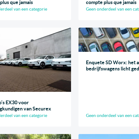
plus que jamais
compte plus que jamais
erdeel van een categorie
Geen onderdeel van een cat
Enquete SD Worx: het a
bedrijfswagens licht ged
o’s EX30 voor
gkundigen van Securex
erdeel van een categorie
Geen onderdeel van een cat