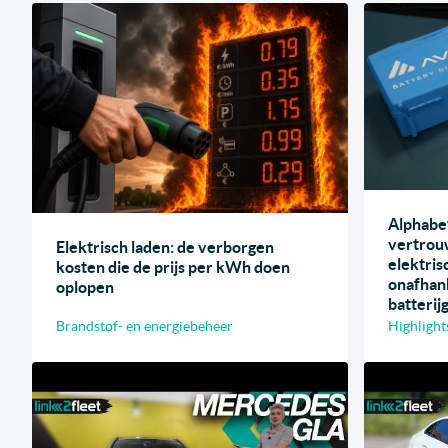
Alphabe
vertrou
Elektrisch laden: de verborgen
elektri
kosten die de prijs per kWh doen
onafhank
oplopen
batterij
Brandstof- en energiebeheer
Highlight