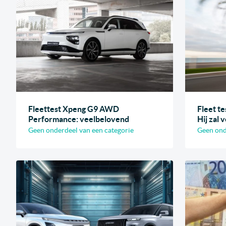
Fleettest Xpeng G9 AWD
Fleet te
Performance: veelbelovend
Hij zal
Geen onderdeel van een categorie
Geen ond