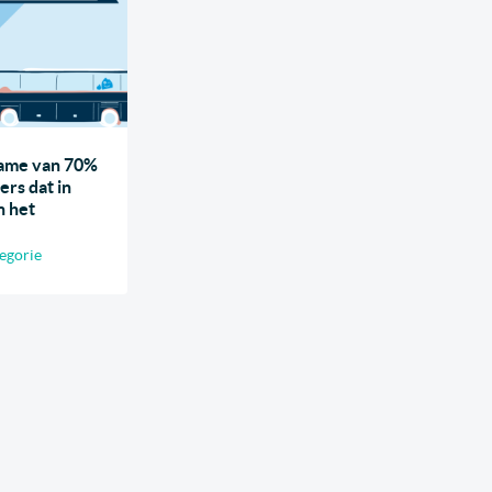
name van 70%
rs dat in
n het
egorie