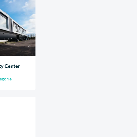
ty Center
egorie