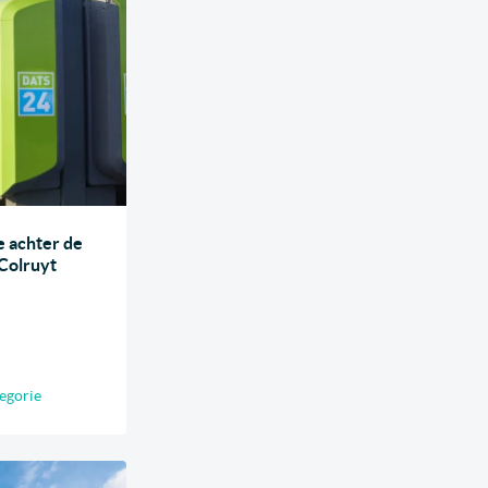
e achter de
 Colruyt
egorie