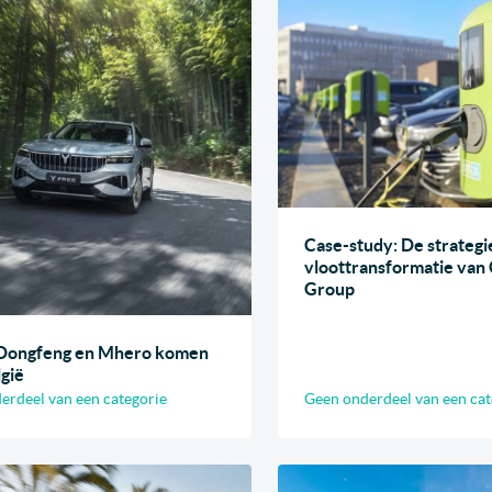
Case-study: De strategi
vloottransformatie van
Group
 Dongfeng en Mhero komen
lgië
erdeel van een categorie
Geen onderdeel van een cat