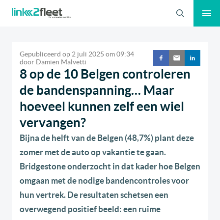
Zoeken
Gepubliceerd op
2 juli 2025
om
09:34
door
Damien Malvetti
8 op de 10 Belgen controleren
de bandenspanning… Maar
hoeveel kunnen zelf een wiel
vervangen?
Bijna de helft van de Belgen (48,7%) plant deze
zomer met de auto op vakantie te gaan.
Bridgestone onderzocht in dat kader hoe Belgen
omgaan met de nodige bandencontroles voor
hun vertrek. De resultaten schetsen een
overwegend positief beeld: een ruime