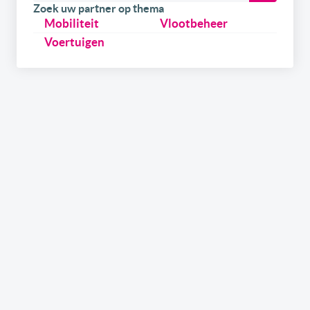
Zoek uw partner op thema
Mobiliteit
Vlootbeheer
Voertuigen
Schrijf u
gratis
in op onze newsletter.
Ontvang onze wekelijkse newsletters en de digitale
versie van het link2fleet magazine. Daarnaast kan u
zich ook inschrijven om als eerste op de hoogte te zijn
over onze events & trainings in samenwerking met
gerenommeerde experts uit de sector. Tenslotte kan u,
als leverancier, ook info ontvangen over hoe u uw merk
in de kijker kan zetten via de kanalen van link2fleet.