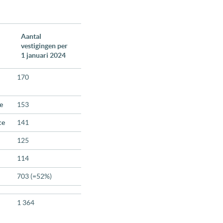
Aantal
vestigingen per
1 januari 2024
170
e
153
ce
141
125
114
703 (=52%)
1 364