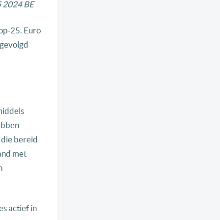
25 2024 BE
Top-25. Euro
, gevolgd
middels
hebben
 die bereid
land met
n
s actief in