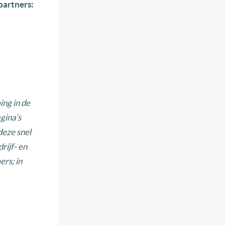
partners:
ng in de
gina’s
deze snel
rijf- en
rs; in