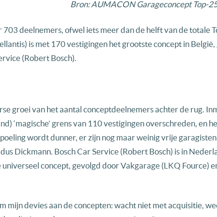
Bron: AUMACON Garageconcept Top-
r 703 deelnemers, ofwel iets meer dan de helft van de totale 
lantis) is met 170 vestigingen het grootste concept in België
rvice (Robert Bosch).
orse groei van het aantal conceptdeelnemers achter de rug. In
d) ‘magische’ grens van 110 vestigingen overschreden, en 
oeling wordt dunner, er zijn nog maar weinig vrije garagisten
 aldus Dickmann. Bosch Car Service (Robert Bosch) is in Neder
te universeel concept, gevolgd door Vakgarage (LKQ Fource) e
m mijn devies aan de concepten: wacht niet met acquisitie, wee