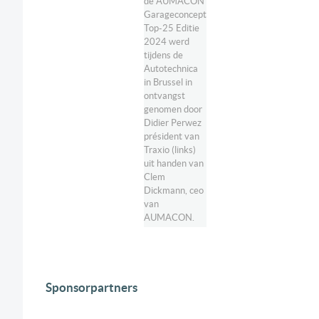
de AUMACON
Garageconcept
Top-25 Editie
2024 werd
tijdens de
Autotechnica
in Brussel in
ontvangst
genomen door
Didier Perwez
président van
Traxio (links)
uit handen van
Clem
Dickmann, ceo
van
AUMACON.
Sponsorpartners