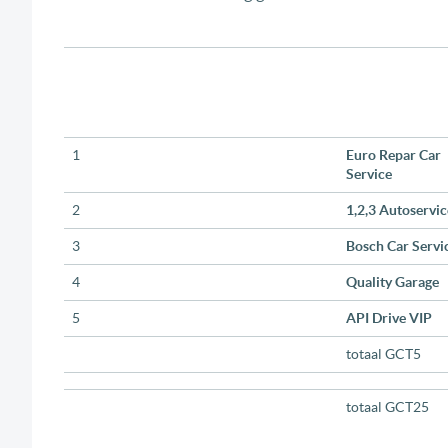
1
Euro Repar Car
Service
2
1,2,3 Autoservic
3
Bosch Car Servi
4
Quality Garage
5
API Drive VIP
totaal GCT5
totaal GCT25