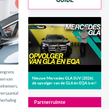
gengrens
Nieuwe Mercedes GLA SUV (2026):
aken van
de opvolger van de GLA én EQA is er!
eelnemers.
emersaantal
 herhaling
Partnerruimte