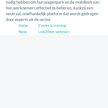
nodig hebben om hun wagenpark en de mobiliteit van
hun werknemers effectief te beheren, dankzij een
neutraal, onafhankelijk platform dat wordt gedragen
door experts uit de sector.
Home
Events & training
News
Link2fleet webinars
Voertuigen
Forum & Awards
Vlootbeheer
Zero Emission Experience EVent
Mobiliteit
Smart Profile
Fleettests
Volg link2fleet op sociale media
Linkedin
Youtube
© 2026 Link2fleet - Alle rechten voorbehouden