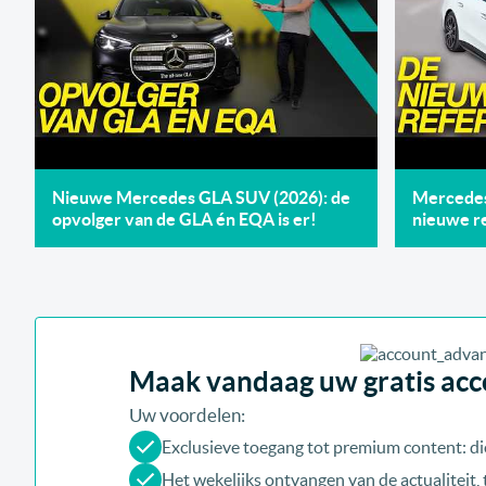
Nieuwe Mercedes GLA SUV (2026): de
Mercedes 
opvolger van de GLA én EQA is er!
nieuwe re
Maak vandaag uw gratis acco
Uw voordelen:
Exclusieve toegang tot premium content: di
Het wekelijks ontvangen van de actualiteit