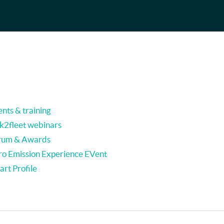
nts & training
nk2fleet webinars
rum & Awards
ro Emission Experience EVent
rt Profile