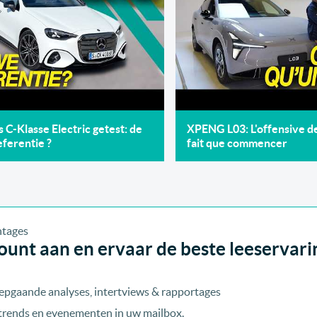
C-Klasse Electric getest: de
XPENG L03: L'offensive 
ferentie ?
fait que commencer
unt aan en ervaar de beste leeservari
epgaande analyses, intertviews & rapportages
, trends en evenementen in uw mailbox.