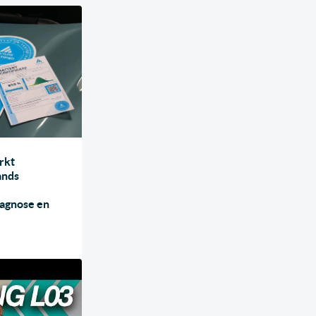
rkt
ands
iagnose en