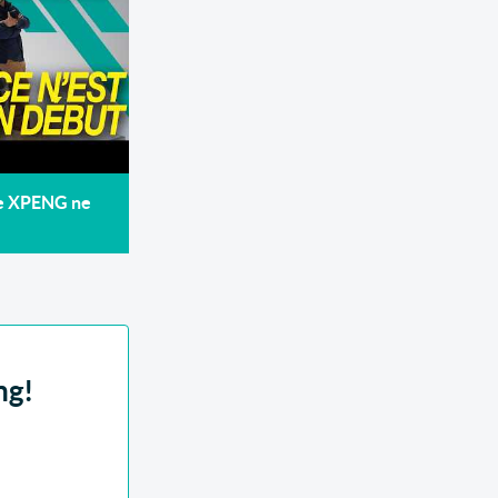
de XPENG ne
ng!