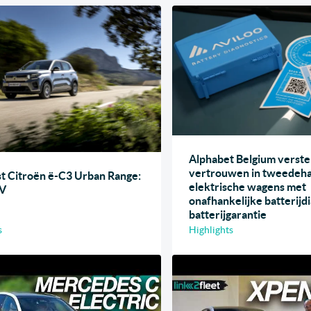
Alphabet Belgium verste
vertrouwen in tweedeh
st Citroën ë-C3 Urban Range:
elektrische wagens met
EV
onafhankelijke batterijd
batterijgarantie
s
Highlights