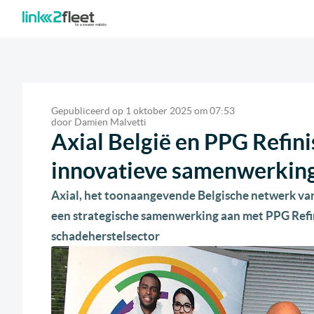
Gepubliceerd op
1 oktober 2025
om
07:53
door
Damien Malvetti
Axial België en PPG Refin
innovatieve samenwerkin
Axial, het toonaangevende Belgische netwerk van 
een strategische samenwerking aan met PPG Refin
schadeherstelsector