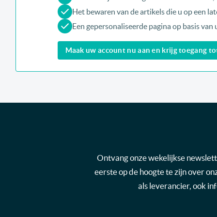
Het bewaren van de artikels die u op een late
Een gepersonaliseerde pagina op basis van 
Maak uw account nu aan en krijg toegang tot 
Ontvang onze wekelijkse newsletter
eerste op de hoogte te zijn over o
als leverancier, ook i