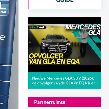
Nieuwe Mercedes GLA SUV (2026):
de opvolger van de GLA én EQA is er!
Partnerruimte