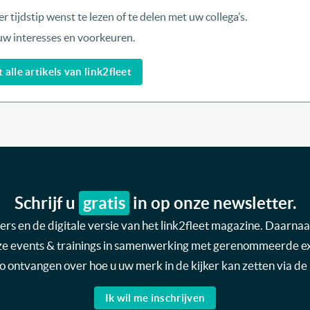
r tijdstip wenst te lezen of te delen met uw collega’s.
uw interesses en voorkeuren.
alle artikels van link2fleet
Schrijf u
gratis
in op onze newsletter.
s en de digitale versie van het link2fleet magazine. Daarnaas
nze events & trainings in samenwerking met gerenommeerde expe
nfo ontvangen over hoe u uw merk in de kijker kan zetten via de 
Ik wil me inschrijven