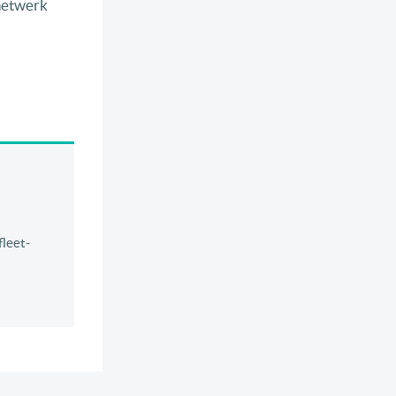
enetwerk
fleet-