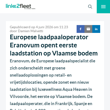
Zoeken
Gepubliceerd op
4 juni 2026
om
11:23
door
Damien Malvetti
Europese laadpaaloperator
Eranovum opent eerste
laadstation op Vlaamse bodem
Eranovum, de Europese laadpaalspecialist die
zich onderscheidt met groene
snellaadoplossingen op retail- en
vrijetijdslocaties, opende zonet een nieuw
laadstation bij luxewellness Aqua Heaven in
Vilvoorde, het eerste op Vlaamse bodem. De
laadpaaloperater, die in Frankrijk, Spanje en