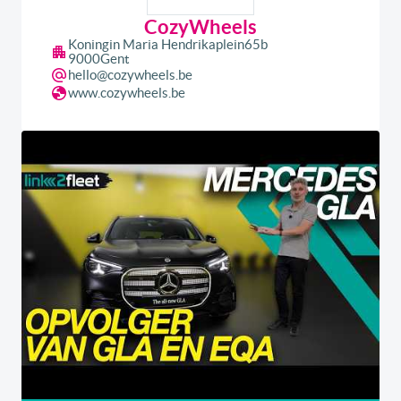
CozyWheels
Koningin Maria Hendrikaplein
65b
9000
Gent
hello@cozywheels.be
www.cozywheels.be