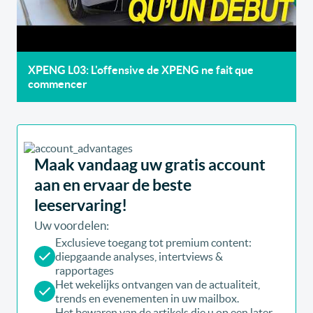
XPENG L03: L'offensive de XPENG ne fait que
commencer
Maak vandaag uw gratis account
aan en ervaar de beste
leeservaring!
Uw voordelen:
Exclusieve toegang tot premium content:
diepgaande analyses, intertviews &
rapportages
Het wekelijks ontvangen van de actualiteit,
trends en evenementen in uw mailbox.
Het bewaren van de artikels die u op een later