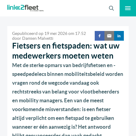
Zoeken
Gepubliceerd op
19 mei 2026
om
17:52
door
Damien Malvetti
Fietsers en fietspaden: wat uw
medewerkers moeten weten
Met de sterke opmars van bedrijfsfietsen en -
speedpedelecs binnen mobiliteitsbeleid worden
vragen rond de wegcode vandaag ook
rechtstreeks van belang voor vlootbeheerders
en mobility managers. Een van de meest
voorkomende misverstanden: is een fietser
altijd verplicht om een fietspad te gebruiken
wanneer er één aanwezig is? Het antwoord
blijkt genuanceerder dan vaak gedacht…