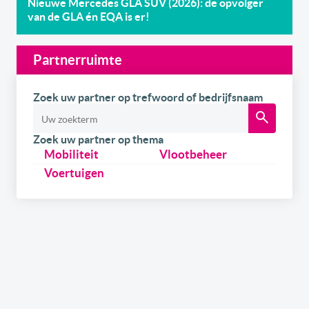
Nieuwe Mercedes GLA SUV (2026): de opvolger
van de GLA én EQA is er!
Partnerruimte
Zoek uw partner op trefwoord of bedrijfsnaam
Zoek uw partner op thema
Mobiliteit
Vlootbeheer
Voertuigen
Schrijf u
gratis
in op onze newsletter.
Ontvang onze wekelijkse newsletters en de digitale