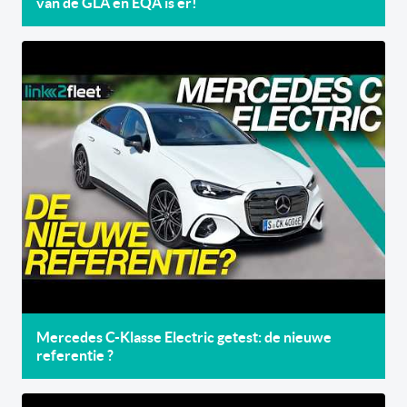
van de GLA én EQA is er!
Mercedes C-Klasse Electric getest: de nieuwe
referentie ?