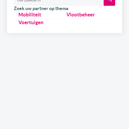
Zoek uw partner op thema
Mobiliteit
Vlootbeheer
Voertuigen
Schrijf u
gratis
in op onze newsletter.
Ontvang onze wekelijkse newsletters en de digitale
versie van het link2fleet magazine. Daarnaast kan u
zich ook inschrijven om als eerste op de hoogte te zijn
over onze events & trainings in samenwerking met
gerenommeerde experts uit de sector. Tenslotte kan u,
als leverancier, ook info ontvangen over hoe u uw merk
in de kijker kan zetten via de kanalen van link2fleet.