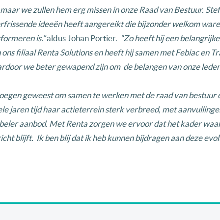
, maar we zullen hem erg missen in onze Raad van Bestuur. Stef
erfrissende ideeën heeft aangereikt die bijzonder welkom ware
formeren is.”
aldus Johan Portier.
“Zo heeft hij een belangrijke
 ons filiaal Renta Solutions en heeft hij samen met Febiac en T
door we beter gewapend zijn om de belangen van onze leden 
enoegen geweest om samen te werken met de raad van bestuur 
le jaren tijd haar actieterrein sterk verbreed, met aanvulling
xibeler aanbod. Met Renta zorgen we ervoor dat het kader waa
ht blijft. Ik ben blij dat ik heb kunnen bijdragen aan deze evol