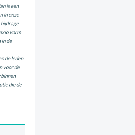
an is een
n in onze
 bijdrage
raxio vorm
in de
en de leden
en voor de
rbinnen
utie die de