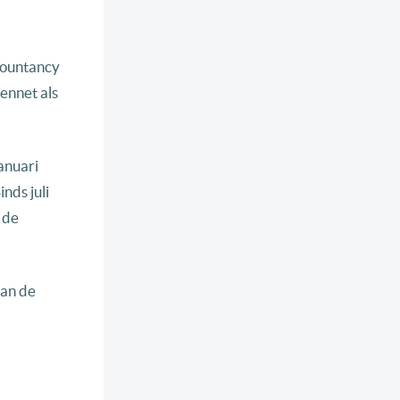
ccountancy
ennet als
anuari
nds juli
 de
aan de