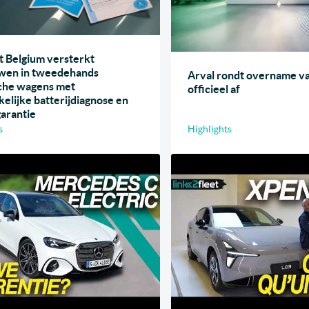
t Belgium versterkt
wen in tweedehands
Arval rondt overname v
sche wagens met
officieel af
elijke batterijdiagnose en
garantie
s
Highlights