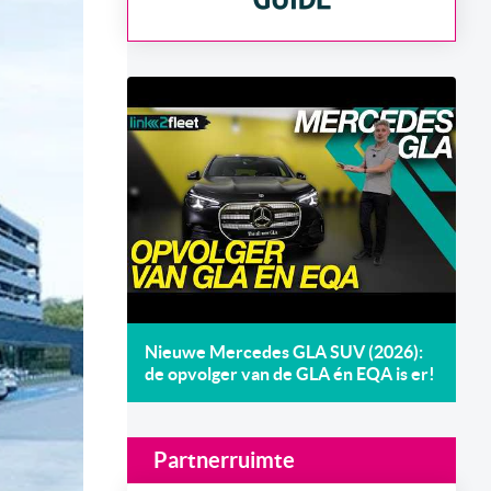
Nieuwe Mercedes GLA SUV (2026):
de opvolger van de GLA én EQA is er!
Partnerruimte