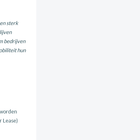
en sterk
ijven
om bedrijven
biliteit hun
d worden
r Lease)