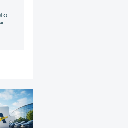
lles
tor