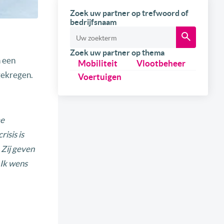
Zoek uw partner op trefwoord of
bedrijfsnaam
Zoek uw partner op thema
n een
Mobiliteit
Vlootbeheer
gekregen.
Voertuigen
me
isis is
 Zij geven
 Ik wens