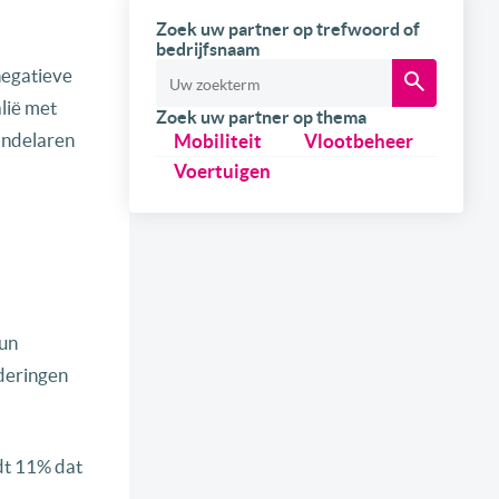
Zoek uw partner op trefwoord of
bedrijfsnaam
negatieve
alië met
Zoek uw partner op thema
andelaren
Mobiliteit
Vlootbeheer
Voertuigen
hun
nderingen
dt 11% dat