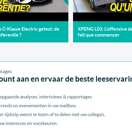
C-Klasse Electric getest: de
XPENG L03: L'offensive 
ferentie ?
fait que commencer
unt aan en ervaar de beste leeservari
epgaande analyses, intertviews & rapportages
, trends en evenementen in uw mailbox.
r tijdstip wenst te lezen of te delen met uw collega’s.
uw interesses en voorkeuren.