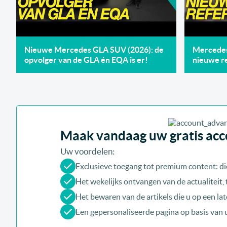
Nieuwe Mercedes GLA SUV (2026): de
Mercedes 
opvolger van de GLA én EQA is er!
nieuwe re
Maak vandaag uw gratis acco
Uw voordelen:
Exclusieve toegang tot premium content: di
Het wekelijks ontvangen van de actualiteit
Het bewaren van de artikels die u op een late
Een gepersonaliseerde pagina op basis van 