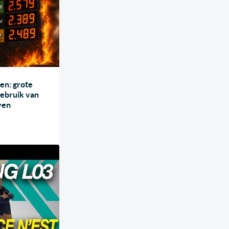
ten: grote
ebruik van
ven