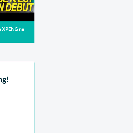
de XPENG ne
ng!