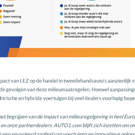
ct van LEZ op de handel in tweedehandsauto’s aanzienlijk ve
 de gevolgen van deze milieumaatregelen. Hoewel aanpassinge
elektrische en hybride voertuigen bij veel dealers voorlopig bepe
 het begrijpen van de impact van milieuregelgeving in heel Euro
 en onze partnerdealers. AUTO1.com blijft zich inzetten om o
r een gevarieerd aanbod van voertuigen en innovatieve oploss