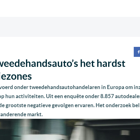
weedehandsauto’s het hardst
iezones
evoerd onder tweedehandsautohandelaren in Europa om inz
op hun activiteiten. Uit een enquête onder 8.857 autodealer
 de grootste negatieve gevolgen ervaren. Het onderzoek bel
eranderende markt.