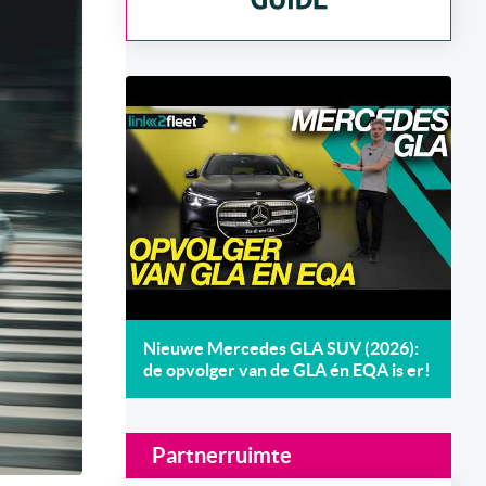
Nieuwe Mercedes GLA SUV (2026):
de opvolger van de GLA én EQA is er!
Partnerruimte