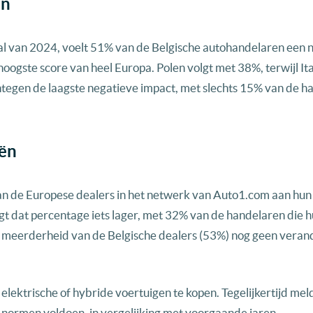
en
l van 2024, voelt 51% van de Belgische autohandelaren een 
hoogste score van heel Europa. Polen volgt met 38%, terwijl It
tegen de laagste negatieve impact, met slechts 15% van de h
eën
van de Europese dealers in het netwerk van Auto1.com aan hun
gt dat percentage iets lager, met 32% van de handelaren die 
en meerderheid van de Belgische dealers (53%) nog geen vera
lektrische of hybride voertuigen te kopen. Tegelijkertijd mel
-normen voldoen, in vergelijking met voorgaande jaren.