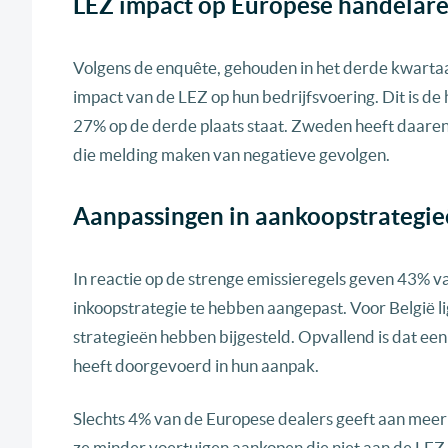
LEZ impact op Europese handelar
Volgens de enquête, gehouden in het derde kwartaa
impact van de LEZ op hun bedrijfsvoering. Dit is de 
27% op de derde plaats staat. Zweden heeft daaren
die melding maken van negatieve gevolgen.
Aanpassingen in aankoopstrategi
In reactie op de strenge emissieregels geven 43% 
inkoopstrategie te hebben aangepast. Voor België li
strategieën hebben bijgesteld. Opvallend is dat e
heeft doorgevoerd in hun aanpak.
Slechts 4% van de Europese dealers geeft aan meer e
ze minder voertuigen aankopen die niet aan de LEZ