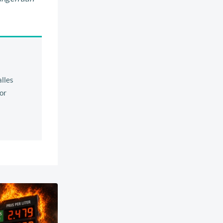
lles
tor