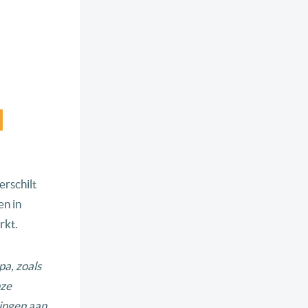
rschilt
n in
rkt.
pa, zoals
nze
ingen aan