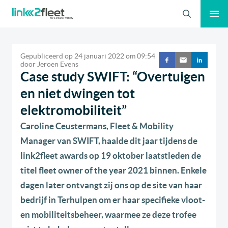
Zoeken
Gepubliceerd op
24 januari 2022
om
09:54
door
Jeroen Evens
Case study SWIFT: “Overtuigen
en niet dwingen tot
elektromobiliteit”
Caroline Ceustermans, Fleet & Mobility
Manager van SWIFT, haalde dit jaar tijdens de
link2fleet awards op 19 oktober laatstleden de
titel fleet owner of the year 2021 binnen. Enkele
dagen later ontvangt zij ons op de site van haar
bedrijf in Terhulpen om er haar specifieke vloot-
en mobiliteitsbeheer, waarmee ze deze trofee