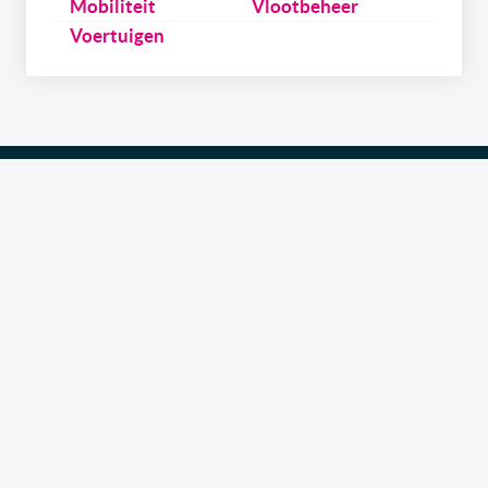
Mobiliteit
Vlootbeheer
Voertuigen
Schrijf u
gratis
in op onze newsletter.
Ontvang onze wekelijkse newsletters en de digitale
versie van het link2fleet magazine. Daarnaast kan u
zich ook inschrijven om als eerste op de hoogte te zijn
over onze events & trainings in samenwerking met
gerenommeerde experts uit de sector. Tenslotte kan u,
als leverancier, ook info ontvangen over hoe u uw merk
in de kijker kan zetten via de kanalen van link2fleet.
Ik wil me inschrijven