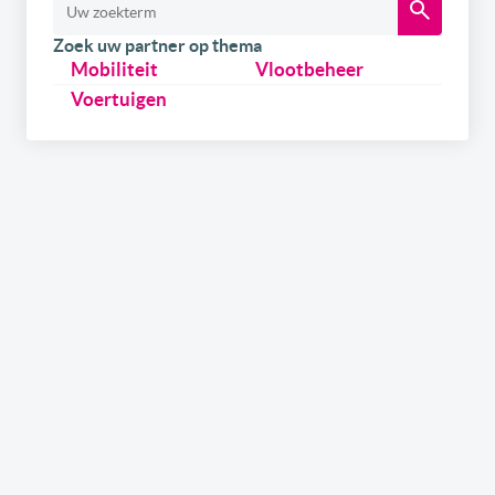
Zoek uw partner op thema
Mobiliteit
Vlootbeheer
Voertuigen
Schrijf u
gratis
in op onze newsletter.
Ontvang onze wekelijkse newsletters en de digitale
versie van het link2fleet magazine. Daarnaast kan u
zich ook inschrijven om als eerste op de hoogte te zijn
over onze events & trainings in samenwerking met
gerenommeerde experts uit de sector. Tenslotte kan u,
als leverancier, ook info ontvangen over hoe u uw merk
in de kijker kan zetten via de kanalen van link2fleet.