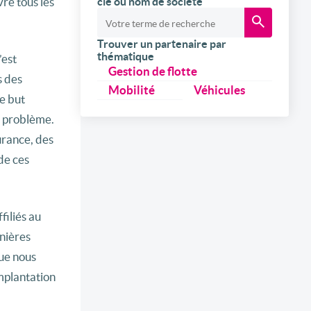
re tous les
clé ou nom de société
Trouver un partenaire par
thématique
’est
Gestion de flotte
s des
Mobilité
Véhicules
e but
e problème.
urance, des
de ces
filiés au
rnières
que nous
implantation