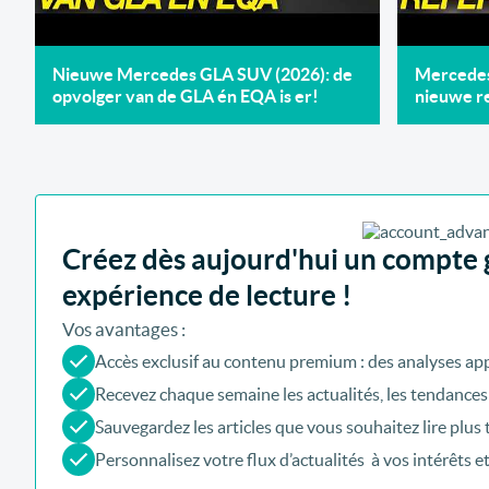
Nieuwe Mercedes GLA SUV (2026): de
Mercedes 
opvolger van de GLA én EQA is er!
nieuwe re
Créez dès aujourd'hui un compte g
expérience de lecture !
Vos avantages :
Accès exclusif au contenu premium : des analyses app
Recevez chaque semaine les actualités, les tendances
Sauvegardez les articles que vous souhaitez lire plus 
Personnalisez votre flux d’actualités à vos intérêts e