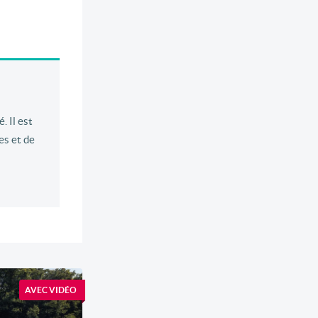
. Il est
es et de
AVEC VIDÉO