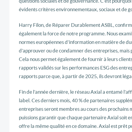
questions sociales et de gouvernance. C’est pourquoi
évidents critères environnementaux, sociaux et de 
Harry Filon, de Réparer Durablement ASBL, confirme q
également la force de notre programme. Nous examino
normes européennes d’information en matière de dura
d’approuver ou de condamner des entreprises, mais p
Cela nous permet également de fournir à leurs client
rapports validés sur les performances ESG des entrepr
rapports parce que, à partir de 2025, ils devront léga
Fin de l’année dernière, le réseau Axial a entamé l’af
label. Ces derniers mois, 40 % de partenaires suppléme
entreprises seront membres au cours des prochains mo
puissions garantir que chaque partenaire Axial soit e
offre la même qualité en ce domaine. Axial est prêt po