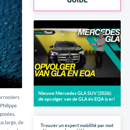
Nieuwe Mercedes GLA SUV (2026):
arrossiers
de opvolger van de GLA én EQA is er!
Philippe
mposées,
us large, de
Trouver un expert mobilité par mot