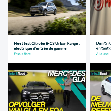
Dimitri 
Fleet test Citroën ë-C3 Urban Range :
en tant
électrique d’entrée de gamme
Essais fleet
A la une