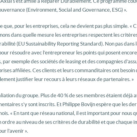
 Axial s’est affilié à Réparer Durablement. Ce programme couv
gouvernance (Environment, Social and Governance, ESG) ».
ue, pour les entreprises, cela ne devient pas plus simple. « C
ns dans quelle mesure les entreprises respectent les critère
bilité (EU Sustainability Reporting Standard). Non pas dans l
our résoudre avec l’entrepreneur les points qui posent encor
s, par exemple des sociétés de leasing et des compagnies d’ass
ises affiliées. Ces clients et leurs commanditaires ont besoin 
lement justifier leur recours à leurs réseaux de partenaires. »
filiation du groupe. Plus de 40 % de ses membres étaient déjà af
ntaires s’y sont inscrits. Et Philippe Bovijn espère que les de
is. « En tant que réseau national, il est important pour nous 
n ordre au niveau de ses critères de durabilité et que chaque 
ur l’avenir ».