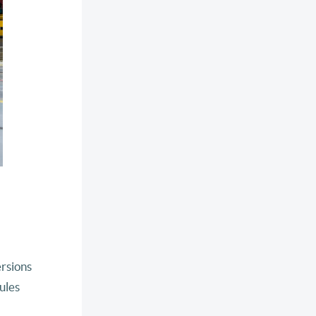
ersions
ules