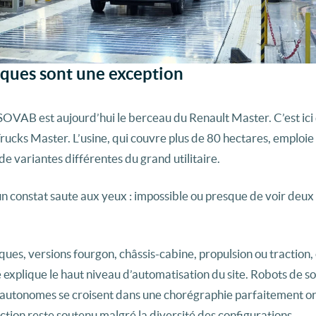
iques sont une exception
 SOVAB est aujourd’hui le berceau du Renault Master. C’est ici
rucks Master. L’usine, qui couvre plus de 80 hectares, emploie
e variantes différentes du grand utilitaire.
un constat saute aux yeux : impossible ou presque de voir deux
ques, versions fourgon, châssis-cabine, propulsion ou traction
 explique le haut niveau d’automatisation du site. Robots de s
s autonomes se croisent dans une chorégraphie parfaitement o
ction reste soutenu malgré la diversité des configurations.