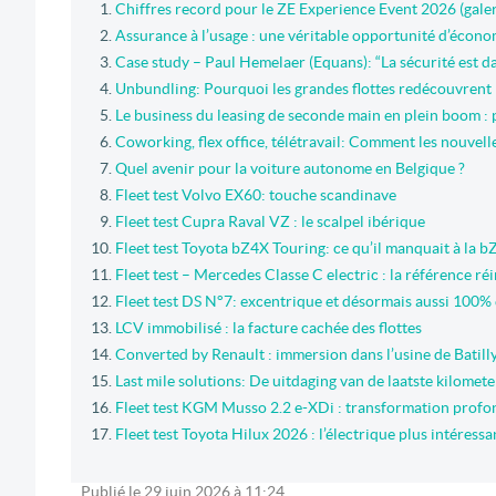
Chiffres record pour le ZE Experience Event 2026 (gale
Assurance à l’usage : une véritable opportunité d’économ
Case study – Paul Hemelaer (Equans): “La sécurité est d
Unbundling: Pourquoi les grandes flottes redécouvrent
Le business du leasing de seconde main en plein boom : plu
Coworking, flex office, télétravail: Comment les nouvelle
Quel avenir pour la voiture autonome en Belgique ?
Fleet test Volvo EX60: touche scandinave
Fleet test Cupra Raval VZ : le scalpel ibérique
Fleet test Toyota bZ4X Touring: ce qu’il manquait à la b
Fleet test – Mercedes Classe C electric : la référence ré
Fleet test DS N°7: excentrique et désormais aussi 100% 
LCV immobilisé : la facture cachée des flottes
Converted by Renault : immersion dans l’usine de Batill
Last mile solutions: De uitdaging van de laatste kilomete
Fleet test KGM Musso 2.2 e-XDi : transformation profo
Fleet test Toyota Hilux 2026 : l’électrique plus intéressan
Publié le
29 juin 2026
à
11:24