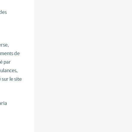
 des
erse,
pements de
é par
ulances,
sur le site
aria