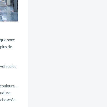
 que sont
 plus de
 véhicules
, couleurs…
oudure,
rchestrée.