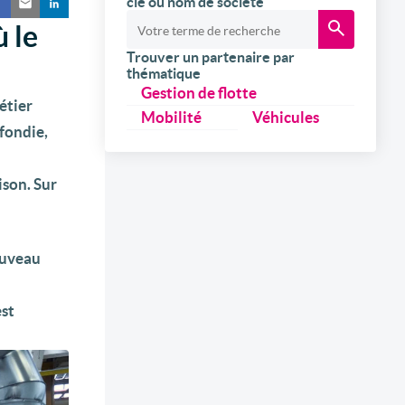
clé ou nom de société
 le
Trouver un partenaire par
thématique
Gestion de flotte
étier
Mobilité
Véhicules
fondie,
ison. Sur
ouveau
est