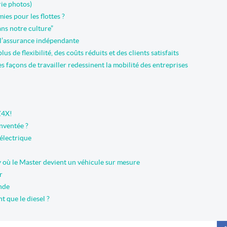
rie photos)
ies pour les flottes ?
ans notre culture”
 l’assurance indépendante
s de flexibilité, des coûts réduits et des clients satisfaits
s façons de travailler redessinent la mobilité des entreprises
Z4X!
inventée ?
électrique
y où le Master devient un véhicule sur mesure
r
nde
t que le diesel ?