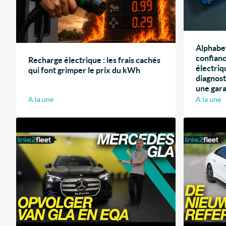
Alphabet
confianc
Recharge électrique : les frais cachés
électriq
qui font grimper le prix du kWh
diagnost
une gara
A la une
A la une