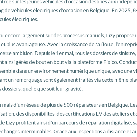
entrée sur les jeunes véhicules d’occasion destinés aux indépen
ng de véhicules électriques d’occasion en Belgique. En 2025, 8
ules électriques.
ient encore largement sur des processus manuels, Lizy propose 
et plus avantageuse. Avec la croissance de sa flotte, l’entrepri
ette ambition. Depuis le 1er mai, tous les dossiers de sinistre,
nt ainsi gérés de bout en bout via la plateforme Fixico. Conduc
ensemble dans un environnement numérique unique, avec une vis
ant un remorquage sont également traités via cette même pla
dossiers, quelle que soit leur gravité.
ormais d’un réseau de plus de 500 réparateurs en Belgique. Les
sation, des disponibilités, des certifications EV des ateliers et 
e Lizy profitent ainsi d’un parcours de réparation digitalisé, sa
x échanges interminables. Grâce aux inspections à distance et a