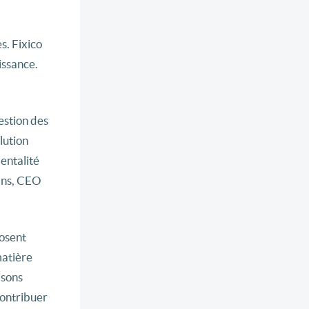
s. Fixico
issance.
estion des
lution
entalité
mans, CEO
posent
matière
isons
contribuer