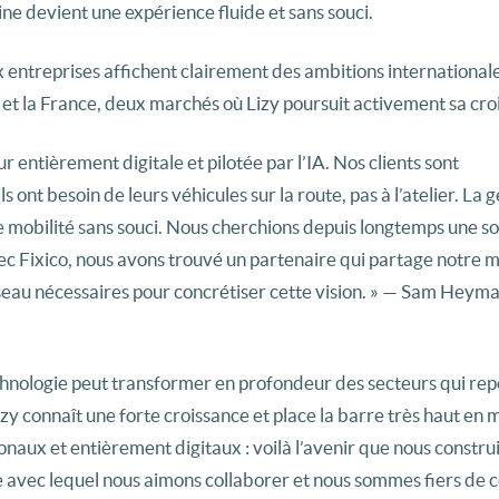
ine devient une expérience fluide et sans souci.
 entreprises affichent clairement des ambitions internationale
 et la France, deux marchés où Lizy poursuit activement sa cro
r entièrement digitale et pilotée par l’IA. Nos clients sont
ont besoin de leurs véhicules sur la route, pas à l’atelier. La g
 mobilité sans souci. Nous cherchions depuis longtemps une so
vec Fixico, nous avons trouvé un partenaire qui partage notre m
 réseau nécessaires pour concrétiser cette vision. » — Sam Hey
technologie peut transformer en profondeur des secteurs qui re
y connaît une forte croissance et place la barre très haut en 
ionaux et entièrement digitaux : voilà l’avenir que nous constru
e avec lequel nous aimons collaborer et nous sommes fiers de 