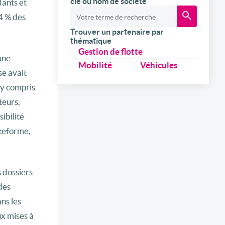
clé ou nom de société
dants et
4 % des
Trouver un partenaire par
thématique
Gestion de flotte
une
Mobilité
Véhicules
se avait
 y compris
teurs,
ibilité
teforme,
 dossiers
des
ns les
ux mises à