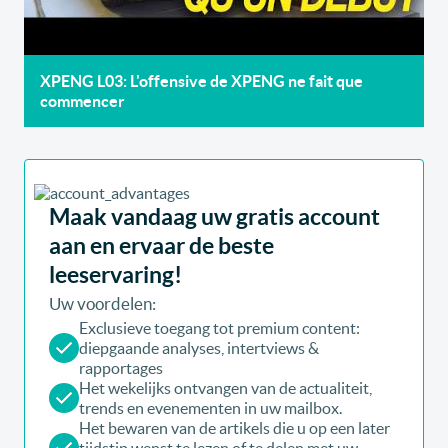
XPENG L03: L'offensive de XPENG ne fait que
commencer
Maak vandaag uw gratis account
aan en ervaar de beste
leeservaring!
Uw voordelen:
Exclusieve toegang tot premium content:
diepgaande analyses, intertviews &
rapportages
Het wekelijks ontvangen van de actualiteit,
trends en evenementen in uw mailbox.
Het bewaren van de artikels die u op een later
tijdstip wenst te lezen of te delen met uw