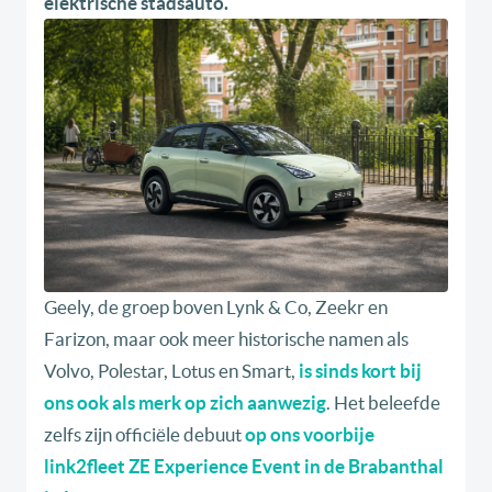
elektrische stadsauto.
Geely, de groep boven Lynk & Co, Zeekr en
Farizon, maar ook meer historische namen als
Volvo, Polestar, Lotus en Smart,
is sinds kort bij
ons ook als merk op zich aanwezig
. Het beleefde
zelfs zijn officiële debuut
op ons voorbije
link2fleet ZE Experience Event in de Brabanthal