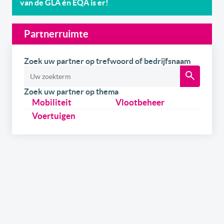
van de GLA én EQA is er!
Partnerruimte
Zoek uw partner op trefwoord of bedrijfsnaam
Zoek uw partner op thema
Mobiliteit
Vlootbeheer
Voertuigen
Schrijf u
gratis
in op onze newsletter.
Ontvang onze wekelijkse newsletters en de digitale
versie van het link2fleet magazine. Daarnaast kan u