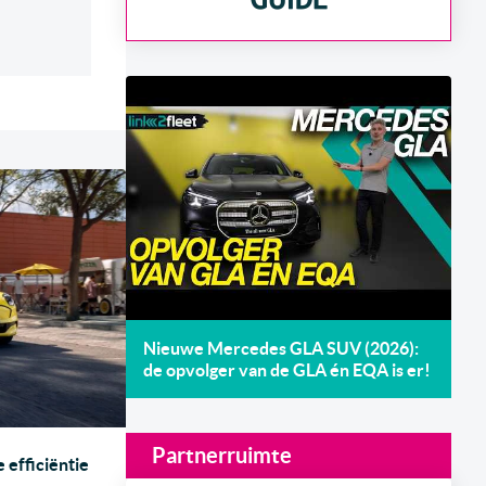
Nieuwe Mercedes GLA SUV (2026):
de opvolger van de GLA én EQA is er!
Partnerruimte
 efficiëntie