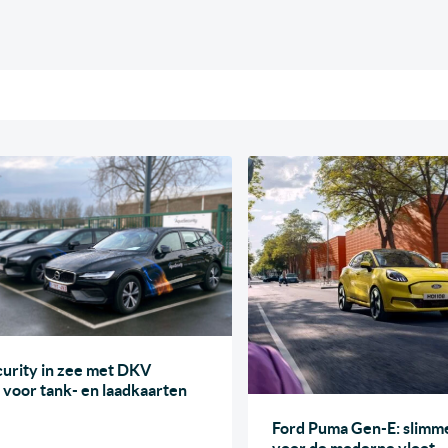
urity in zee met DKV
 voor tank- en laadkaarten
Ford Puma Gen-E: slimme
voor de moderne vloot