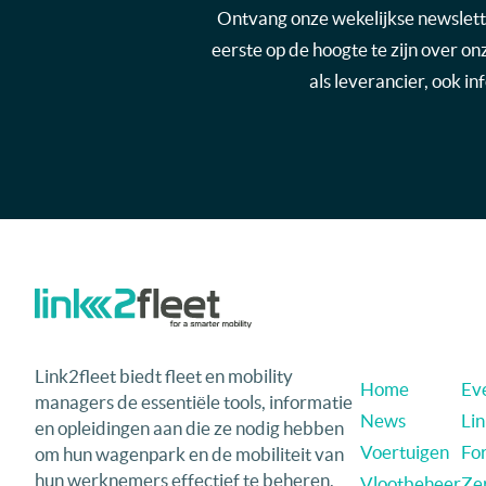
Ontvang onze wekelijkse newsletter
eerste op de hoogte te zijn over o
als leverancier, ook i
Link2fleet biedt fleet en mobility
Home
Eve
managers de essentiële tools, informatie
News
Li
en opleidingen aan die ze nodig hebben
Voertuigen
Fo
om hun wagenpark en de mobiliteit van
hun werknemers effectief te beheren,
Vlootbeheer
Ze