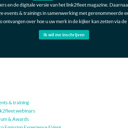
s en de digitale versie van het link2fleet magazine. Daarnaas
nze events & trainings in samenwerking met gerenommeerde expe
nfo ontvangen over hoe u uw merk in de kijker kan zetten via de 
Ik wil me inschrijven
nts & training
nk2fleet webinars
rum & Awards
ro Emission Experience EVent