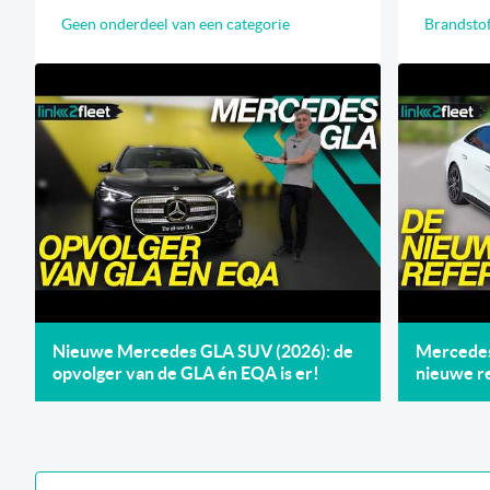
Geen onderdeel van een categorie
Brandstof
Nieuwe Mercedes GLA SUV (2026): de
Mercedes 
opvolger van de GLA én EQA is er!
nieuwe re