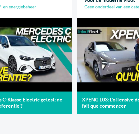
- en energiebeheer
Geen onderdeel van een cat
C-Klasse Electric getest: de
XPENG L03: L'offensive 
ferentie ?
fait que commencer