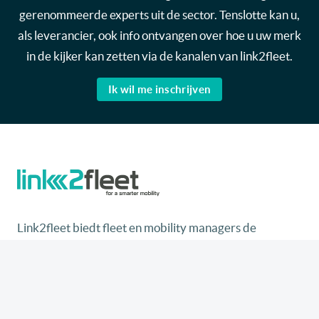
gerenommeerde experts uit de sector. Tenslotte kan u,
als leverancier, ook info ontvangen over hoe u uw merk
in de kijker kan zetten via de kanalen van link2fleet.
Ik wil me inschrijven
Link2fleet biedt fleet en mobility managers de
essentiële tools, informatie en opleidingen aan die ze
nodig hebben om hun wagenpark en de mobiliteit van
hun werknemers effectief te beheren, dankzij een
neutraal, onafhankelijk platform dat wordt gedragen
door experts uit de sector.