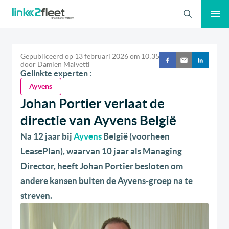
Zoeken
Gepubliceerd op
13 februari 2026
om
10:35
door
Damien Malvetti
Gelinkte experten :
Ayvens
Johan Portier verlaat de
directie van Ayvens België
Na 12 jaar bij
Ayvens
België (voorheen
LeasePlan), waarvan 10 jaar als Managing
Director, heeft Johan Portier besloten om
andere kansen buiten de Ayvens-groep na te
streven.