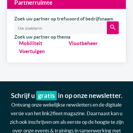
Partnerruimte
Zoek uw partner op trefwoord of bedrijfsnaam
Zoek uw partner op thema
Mobiliteit
Vlootbeheer
Voertuigen
Schrijf u
gratis
in op onze newsletter.
Ontvang onze wekelijkse newsletters en de digitale
versie van het link2fleet magazine. Daarnaast kan u
zich ook inschrijven om als eerste op de hoogte te zijn
over onze events & trainings in samenwerking met