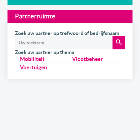
Partnerruimte
Zoek uw partner op trefwoord of bedrijfsnaam
Zoek uw partner op thema
Mobiliteit
Vlootbeheer
Voertuigen
Schrijf u
gratis
in op onze newsletter.
Ontvang onze wekelijkse newsletters en de digitale
versie van het link2fleet magazine. Daarnaast kan u