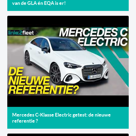
van de GLA én EQA is er!
Mercedes C-Klasse Electric getest: de nieuwe
referentie ?