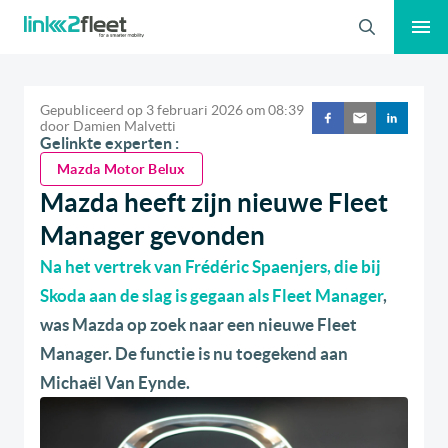
Zoeken
Gepubliceerd op
3 februari 2026
om
08:39
door
Damien Malvetti
Gelinkte experten :
Mazda Motor Belux
Mazda heeft zijn nieuwe Fleet
Manager gevonden
Na het vertrek van Frédéric Spaenjers, die bij
Skoda aan de slag is gegaan als Fleet Manager
,
was Mazda op zoek naar een nieuwe Fleet
Manager. De functie is nu toegekend aan
Michaël Van Eynde.