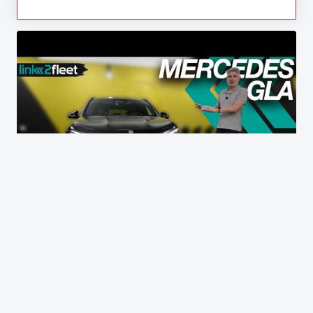
Nieuwe Mercedes GLA SUV (2026): de opvolger
van de GLA én EQA is er!