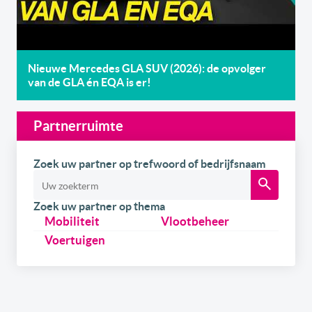
Nieuwe Mercedes GLA SUV (2026): de opvolger
van de GLA én EQA is er!
Partnerruimte
Zoek uw partner op trefwoord of bedrijfsnaam
Zoek uw partner op thema
Mobiliteit
Vlootbeheer
Voertuigen