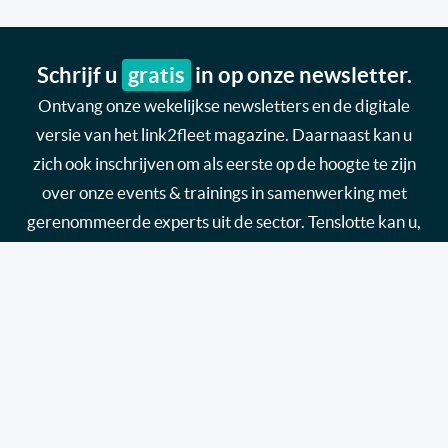
Schrijf u
gratis
in op onze newsletter.
Ontvang onze wekelijkse newsletters en de digitale
versie van het link2fleet magazine. Daarnaast kan u
zich ook inschrijven om als eerste op de hoogte te zijn
over onze events & trainings in samenwerking met
gerenommeerde experts uit de sector. Tenslotte kan u,
als leverancier, ook info ontvangen over hoe u uw merk
in de kijker kan zetten via de kanalen van link2fleet.
Ik wil me inschrijven