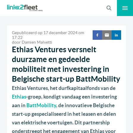
Zoeken
Gepubliceerd op
17 december 2024
om
17:22
door
Damien Malvetti
Ethias Ventures versnelt
duurzame en gedeelde
mobiliteit met investering in
Belgische start-up BattMobility
Ethias Ventures, het durfkapitaalfonds van de
Ethias
-groep, kondigt vandaag een investering
aan in
BattMobility
, de innovatieve Belgische
start-up gespecialiseerd in het leasen en delen
van elektrische voertuigen. Dit partnership
onderstreept h
e
t engagement van Ethias voor