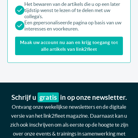
Het bewaren van de artikels die u op een later
tijdstip wenst te lezen of te delen met uw
collega’s.
Een gepersonaliseerde pagina op basis van uw
interesses en voorkeuren.
Maak uw account nu aan en krijg toegang tot
alle artikels van link2fleet
Schrijf u
gratis
in op onze newsletter.
Ontvang onze wekelijkse newsletters en de digitale
versie van het link2fleet magazine. Daarnaast kan u
zich ook inschrijven om als eerste op de hoogte te zijn
over onze events & trainings in samenwerking met