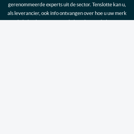
gerenommeerde experts uit de sector. Tenslotte kan u,
als leverancier, ook info ontvangen over hoe u uw merk
in de kijker kan zetten via de kanalen van link2fleet.
Ik wil me inschrijven
Link2fleet biedt fleet en mobility managers de
essentiële tools, informatie en opleidingen aan die ze
nodig hebben om hun wagenpark en de mobiliteit van
hun werknemers effectief te beheren, dankzij een
neutraal, onafhankelijk platform dat wordt gedragen
door experts uit de sector.