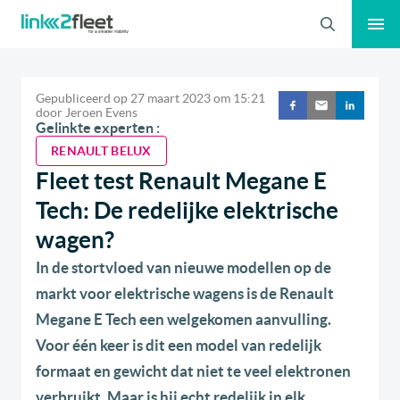
Zoeken
Gepubliceerd op
27 maart 2023
om
15:21
door
Jeroen Evens
Gelinkte experten :
RENAULT BELUX
Fleet test Renault Megane E
Tech: De redelijke elektrische
wagen?
In de stortvloed van nieuwe modellen op de
markt voor elektrische wagens is de Renault
Megane E Tech een welgekomen aanvulling.
Voor één keer is dit een model van redelijk
formaat en gewicht dat niet te veel elektronen
verbruikt. Maar is hij echt redelijk in elk