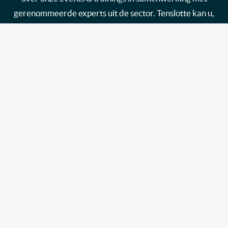
gerenommeerde experts uit de sector. Tenslotte kan u,
als leverancier, ook info ontvangen over hoe u uw merk
in de kijker kan zetten via de kanalen van link2fleet.
Ik wil me inschrijven
Link2fleet biedt fleet en mobility managers de
essentiële tools, informatie en opleidingen aan die ze
nodig hebben om hun wagenpark en de mobiliteit van
hun werknemers effectief te beheren, dankzij een
neutraal, onafhankelijk platform dat wordt gedragen
door experts uit de sector.