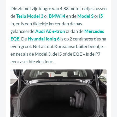
Die zit met zijn lengte van 4,88 meter netjes tussen
de
Tesla Model 3
of
BMW i4
en de
Model S
of
i5
in, en is een tikkeltje korter dan de pas
gelanceerde
Audi A6 e-tron
of dan de
Mercedes
EQE
. De
Hyundai Ioniq 6
is op 2 centimetertjes na
even groot. Net als dat Koreaanse buitenbeentje –
en net als de Model 3, de i5 of de EQE – is de P7
een rasechte vierdeurs.