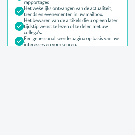
rapportages
Het wekelijks ontvangen van de actualiteit,
trends en evenementen in uw mailbox.
Het bewaren van de artikels die u op een later
tijdstip wenst te lezen of te delen met uw
collega’s.
Een gepersonaliseerde pagina op basis van uw
interesses en voorkeuren.
Maak uw account nu aan en krijg toegang tot
alle artikels van link2fleet
Premium Expert