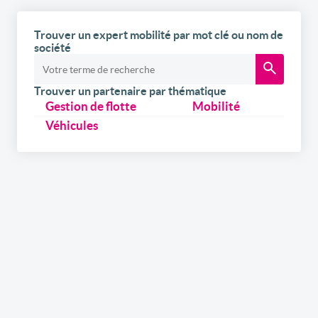
Trouver un expert mobilité par mot clé ou nom de
société
Trouver un partenaire par thématique
Gestion de flotte
Mobilité
Véhicules
Inscrivez-vous
gratuitement
à notre
newsletter
Recevez par e-mail nos newsletters hebdomadaires et
l’édition digitale du link2fleet, mais également les
invitations aux événements et formations