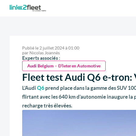
Publié le
2 juillet 2024
à
01:00
par
Nicolas Joannès
Experts associés :
Audi Belgium – D’Ieteren Automotive
Fleet test Audi Q6 e-tron:
L’Audi
Q6
prend place dans la gamme des SUV 100
flirtant avec les 640 km d’autonomie inaugure la
recharge très élevées.