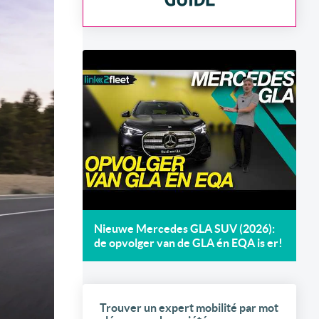
Nieuwe Mercedes GLA SUV (2026):
de opvolger van de GLA én EQA is er!
Trouver un expert mobilité par mot