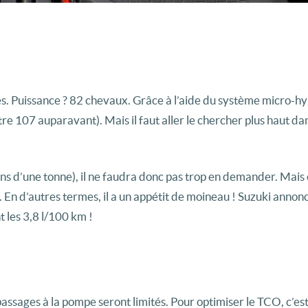
dres. Puissance ? 82 chevaux. Grâce à l’aide du système micro-h
e 107 auparavant). Mais il faut aller le chercher plus haut dan
ins d’une tonne), il ne faudra donc pas trop en demander. Mais
n d’autres termes, il a un appétit de moineau ! Suzuki annon
 les 3,8 l/100 km !
passages à la pompe seront limités. Pour optimiser le TCO, c’es