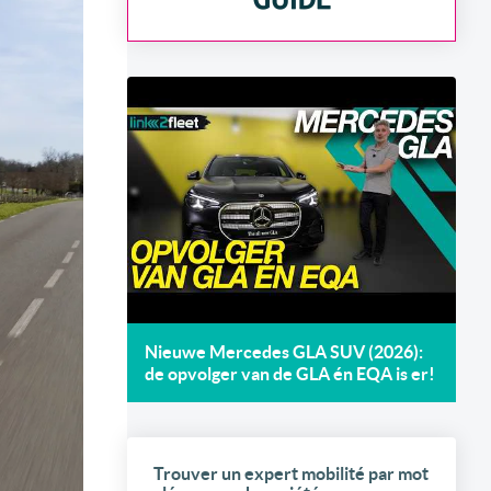
Nieuwe Mercedes GLA SUV (2026):
de opvolger van de GLA én EQA is er!
Trouver un expert mobilité par mot