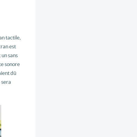
n tactile,
cran est
t un sans
rte sonore
aient dû
 sera