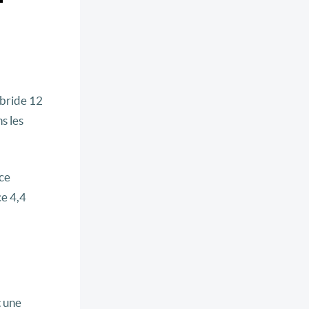
ybride 12
s les
 ce
ce 4,4
t une