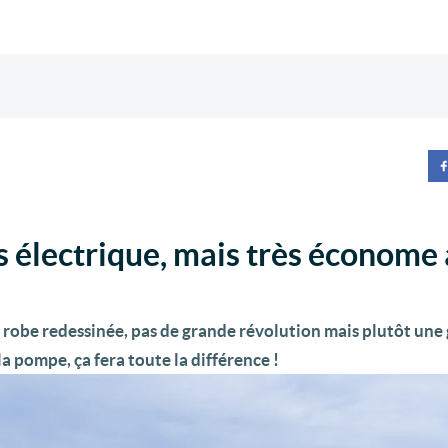
as électrique, mais très économe 
 robe redessinée, pas de grande révolution mais plutôt une
a pompe, ça fera toute la différence !