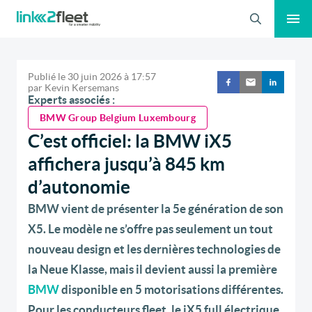
Recherche
Publié le
30 juin 2026
à
17:57
par
Kevin Kersemans
Experts associés :
BMW Group Belgium Luxembourg
C’est officiel: la BMW iX5
affichera jusqu’à 845 km
d’autonomie
BMW vient de présenter la 5e génération de son
X5. Le modèle ne s’offre pas seulement un tout
nouveau design et les dernières technologies de
la Neue Klasse, mais il devient aussi la première
BMW
disponible en 5 motorisations différentes.
Pour les conducteurs fleet, le iX5 full électrique