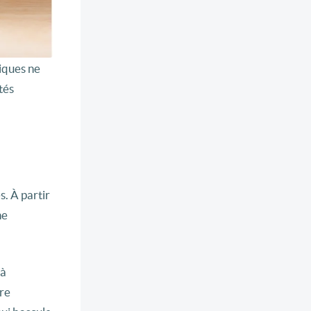
riques ne
tés
s. À partir
ne
 à
tre