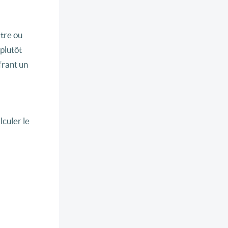
atre ou
plutôt
frant un
culer le