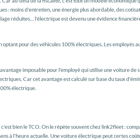
. Car au-delà de la fiscalité, c’est tout un modèle économique 
s : moins d’entretien, une énergie plus abordable, des cotis
ulage réduites… l’électrique est devenu une évidence financièr
 en optant pour des véhicules 100% électriques. Les employés au
avantage imposable pour l’employé qui utilise une voiture de s
 électriques. Car cet avantage est calculé sur base du taux d’émi
100% électrique.
y, c’est bien le TCO. On le répète souvent chez link2fleet : com
sens à l’heure actuelle. Une voiture électrique peut certes coût