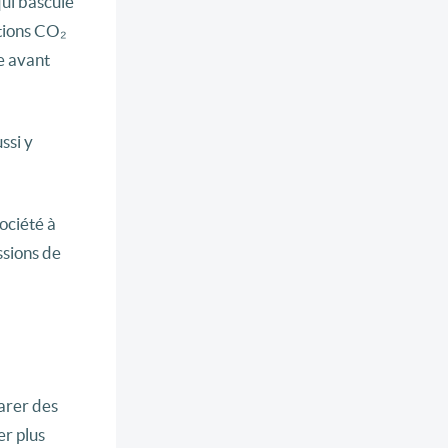
qui bascule
ations CO₂
e avant
ssi y
ociété à
ssions de
parer des
er plus