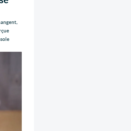
changent,
erçue
ssole