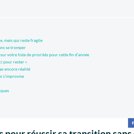
e, mais qui reste fragile
sans se tromper
ur votre liste de priorités pour cette fin d’année
i pour rester »
as encore réalité
ui s’improvise
iques
és pour réussir sa transition sans