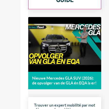
Nieuwe Mercedes GLA SUV (2026):
de opvolger van de GLA én EQA is er!
Trouver un expert mobilité par mot