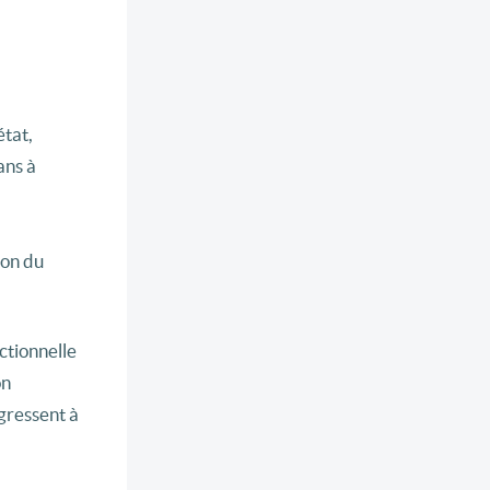
état,
ans à
ion du
ctionnelle
on
gressent à