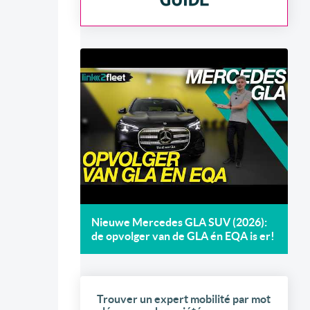
Nieuwe Mercedes GLA SUV (2026):
de opvolger van de GLA én EQA is er!
Trouver un expert mobilité par mot