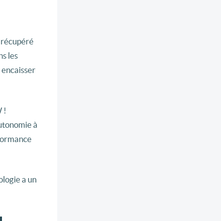
a récupéré
s les
 encaisser
 !
autonomie à
rformance
ologie a un