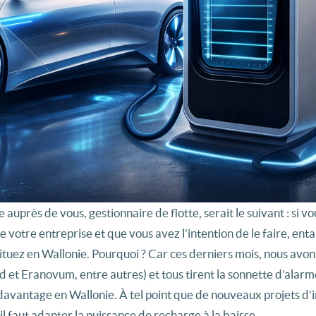
uprès de vous, gestionnaire de flotte, serait le suivant : si vo
 votre entreprise et que vous avez l’intention de le faire, ent
 situez en Wallonie. Pourquoi ? Car ces derniers mois, nous avon
 et Eranovum, entre autres) et tous tirent la sonnette d’alarme
 davantage en Wallonie. À tel point que de nouveaux projets d’i
 faut adapter la puissance de recharge à la baisse.