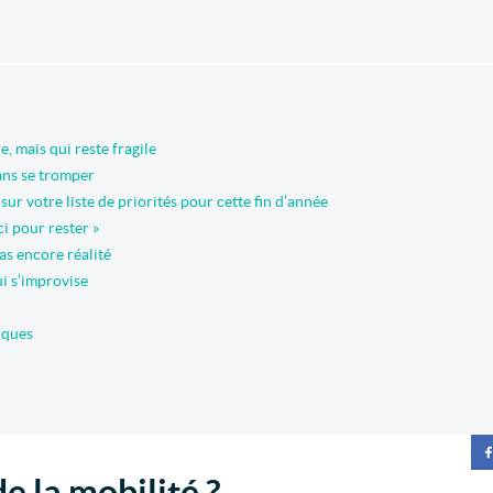
e, mais qui reste fragile
sans se tromper
ur votre liste de priorités pour cette fin d’année
i pour rester »
as encore réalité
ui s’improvise
iques
e la mobilité ?