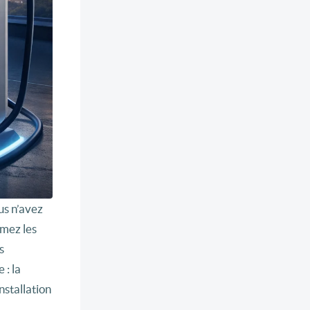
us n’avez
amez les
s
 : la
nstallation