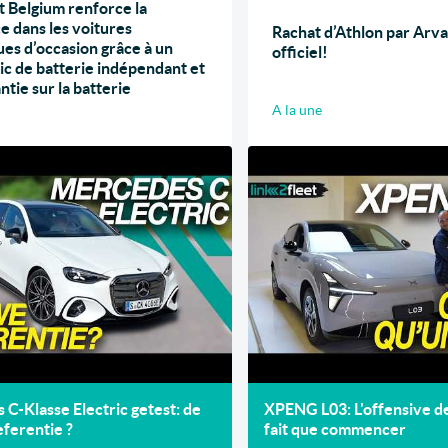
 Belgium renforce la
e dans les voitures
Rachat d’Athlon par Arval
ues d’occasion grâce à un
officiel!
ic de batterie indépendant et
ntie sur la batterie
A la une
C-Klasse Electric getest: de
XPENG L03: L'offensive 
ferentie ?
fait que commencer