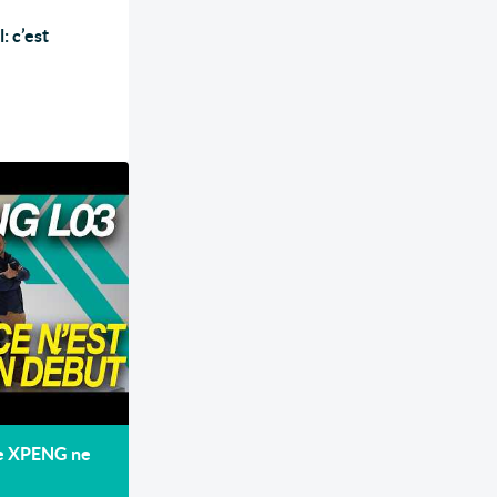
: c’est
de XPENG ne