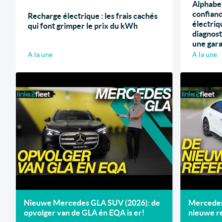
Alphabet
confianc
Recharge électrique : les frais cachés
électriq
qui font grimper le prix du kWh
diagnost
une gara
A la une
A la une
Nieuwe Mercedes GLA SUV (2026): de
Mercedes 
opvolger van de GLA én EQA is er!
nieuwe re