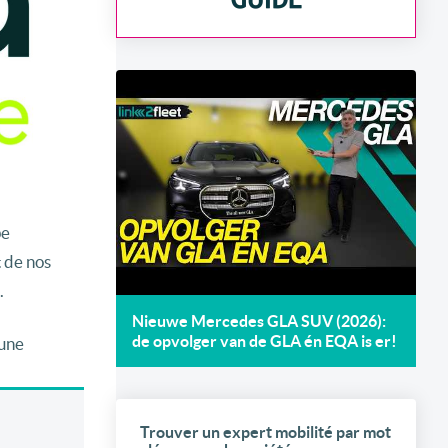
pe
t de nos
.
Nieuwe Mercedes GLA SUV (2026):
de opvolger van de GLA én EQA is er!
 une
Trouver un expert mobilité par mot