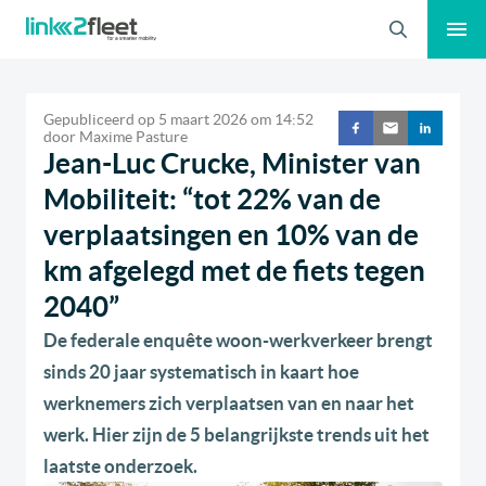
Zoeken
Gepubliceerd op
5 maart 2026
om
14:52
door
Maxime Pasture
Jean-Luc Crucke, Minister van
Mobiliteit: “tot 22% van de
verplaatsingen en 10% van de
km afgelegd met de fiets tegen
2040”
De federale enquête woon-werkverkeer brengt
sinds 20 jaar systematisch in kaart hoe
werknemers zich verplaatsen van en naar het
werk. Hier zijn de 5 belangrijkste trends uit het
laatste onderzoek.