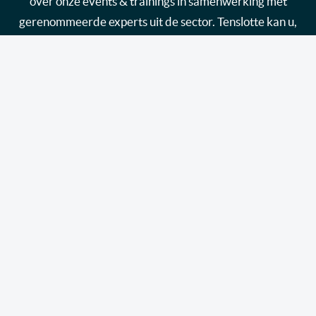
over onze events & trainings in samenwerking met
gerenommeerde experts uit de sector. Tenslotte kan u,
als leverancier, ook info ontvangen over hoe u uw merk
in de kijker kan zetten via de kanalen van link2fleet.
Ik wil me inschrijven
Link2fleet biedt fleet en mobility managers de
essentiële tools, informatie en opleidingen aan die ze
nodig hebben om hun wagenpark en de mobiliteit van
hun werknemers effectief te beheren, dankzij een
neutraal, onafhankelijk platform dat wordt gedragen