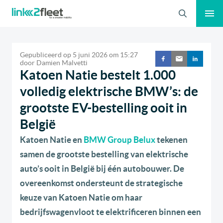
Zoeken
Gepubliceerd op
5 juni 2026
om
15:27
door
Damien Malvetti
Katoen Natie bestelt 1.000
volledig elektrische BMW’s: de
grootste EV-bestelling ooit in
België
Katoen Natie en
BMW Group Belux
tekenen
samen de grootste bestelling van elektrische
auto’s ooit in België bij één autobouwer. De
overeenkomst ondersteunt de strategische
keuze van Katoen Natie om haar
bedrijfswagenvloot te elektrificeren binnen een