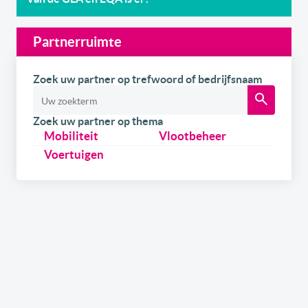
Partnerruimte
Zoek uw partner op trefwoord of bedrijfsnaam
Zoek uw partner op thema
Mobiliteit
Vlootbeheer
Voertuigen
Schrijf u
gratis
in op onze newsletter.
Ontvang onze wekelijkse newsletters en de digitale
versie van het link2fleet magazine. Daarnaast kan u