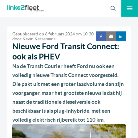
Zoeken
Gepubliceerd op
6 februari 2024
om
10:30
door
Kevin Kersemans
Nieuwe Ford Transit Connect:
ook als PHEV
Na de Transit Courier heeft Ford nu ook een
volledig nieuwe Transit Connect voorgesteld.
Die pakt uit met een groter laadvolume dan zijn
voorganger, maar het grootste nieuws is dat hij
naast de traditionele dieselversie ook
beschikbaar is als plug-inhybride, met een
volledig elektrisch rijbereik tot 110 km.