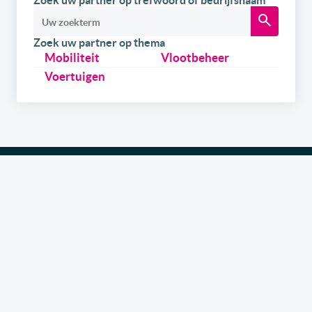
Zoek uw partner op trefwoord of bedrijfsnaam
Zoek uw partner op thema
Mobiliteit
Vlootbeheer
Voertuigen
Schrijf u
gratis
in op onze newsletter.
Ontvang onze wekelijkse newsletters en de digitale
versie van het link2fleet magazine. Daarnaast kan u
zich ook inschrijven om als eerste op de hoogte te
zijn over onze events & trainings in samenwerking
met gerenommeerde experts uit de sector. Tenslotte
kan u, als leverancier, ook info ontvangen over hoe u