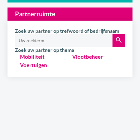
Partnerruimte
Zoek uw partner op trefwoord of bedrijfsnaam
Zoek uw partner op thema
Mobiliteit
Vlootbeheer
Voertuigen
Schrijf u
gratis
in op onze newsletter.
Ontvang onze wekelijkse newsletters en de digitale
versie van het link2fleet magazine. Daarnaast kan u
zich ook inschrijven om als eerste op de hoogte te zijn