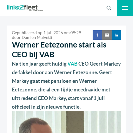
Zoeken
Gepubliceerd op
1 juli 2026
om
09:29
door
Damien Malvetti
Werner Eetezonne start als
CEO bij VAB
Na tien jaar geeft huidig
VAB
CEO Geert Markey
de fakkel door aan Werner Eetezonne. Geert
Markey gaat met pensioen en Werner
Eetezonne, die al een tijdje meedraaide met
uittredend CEO Markey, start vanaf 1 juli
officieel in zijn nieuwe functie.