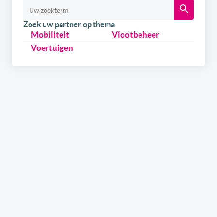
Zoek uw partner op thema
Mobiliteit
Vlootbeheer
Voertuigen
Schrijf u
gratis
in op onze newsletter.
Ontvang onze wekelijkse newsletters en de digitale
versie van het link2fleet magazine. Daarnaast kan u
zich ook inschrijven om als eerste op de hoogte te zijn
over onze events & trainings in samenwerking met
gerenommeerde experts uit de sector. Tenslotte kan u,
als leverancier, ook info ontvangen over hoe u uw merk