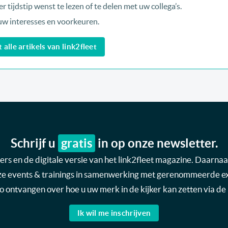
r tijdstip wenst te lezen of te delen met uw collega’s.
uw interesses en voorkeuren.
alle artikels van link2fleet
Schrijf u
gratis
in op onze newsletter.
s en de digitale versie van het link2fleet magazine. Daarnaas
nze events & trainings in samenwerking met gerenommeerde expe
nfo ontvangen over hoe u uw merk in de kijker kan zetten via de 
Ik wil me inschrijven