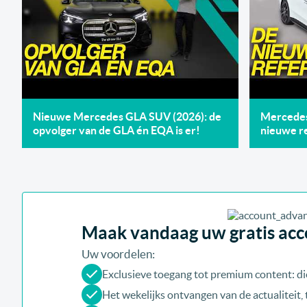
Nieuwe Mercedes GLA SUV (2026): de
Mercedes 
opvolger van de GLA én EQA is er!
nieuwe re
Maak vandaag uw gratis acco
Uw voordelen:
Exclusieve toegang tot premium content: di
Het wekelijks ontvangen van de actualiteit