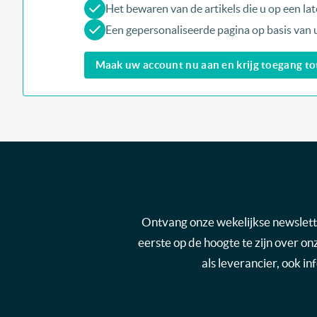
Het bewaren van de artikels die u op een late
Een gepersonaliseerde pagina op basis van 
Maak uw account nu aan en krijg toegang tot 
Ontvang onze wekelijkse newsletter
eerste op de hoogte te zijn over o
als leverancier, ook i