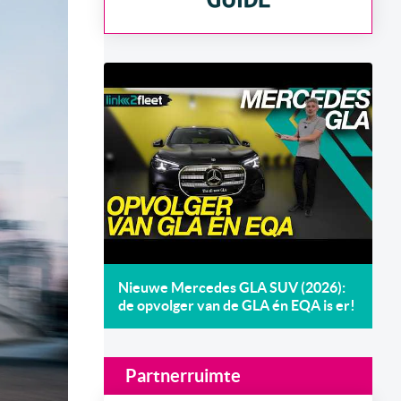
Nieuwe Mercedes GLA SUV (2026):
de opvolger van de GLA én EQA is er!
Partnerruimte