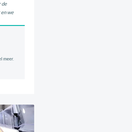
r de
t en we
el meer.