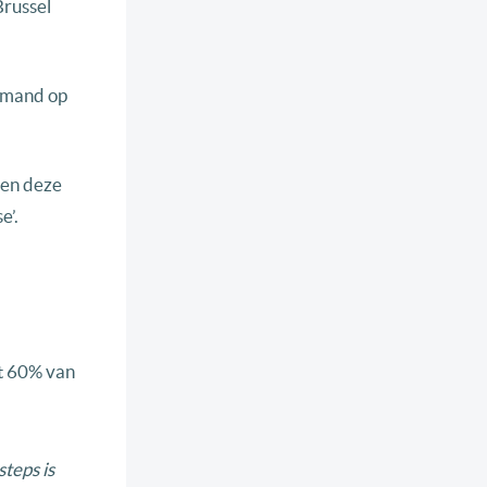
Brussel
iemand op
ten deze
e’.
at 60% van
teps is