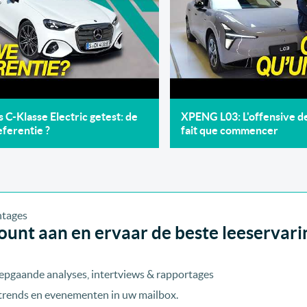
C-Klasse Electric getest: de
XPENG L03: L'offensive 
ferentie ?
fait que commencer
unt aan en ervaar de beste leeservari
epgaande analyses, intertviews & rapportages
, trends en evenementen in uw mailbox.