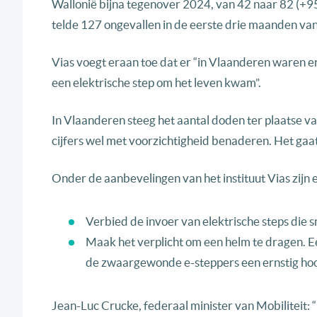
Wallonië bijna tegenover 2024, van 42 naar 82 (+95
telde 127 ongevallen in de eerste drie maanden van
Vias voegt eraan toe dat er “in Vlaanderen waren e
een elektrische step om het leven kwam”.
In Vlaanderen steeg het aantal doden ter plaatse v
cijfers wel met voorzichtigheid benaderen. Het gaat 
Onder de aanbevelingen van het instituut Vias zijn e
Verbied de invoer van elektrische steps die s
Maak het verplicht om een helm te dragen. Ee
de zwaargewonde e-steppers een ernstig hoof
Jean-Luc Crucke, federaal minister van Mobiliteit: “