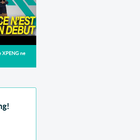
de XPENG ne
ng!