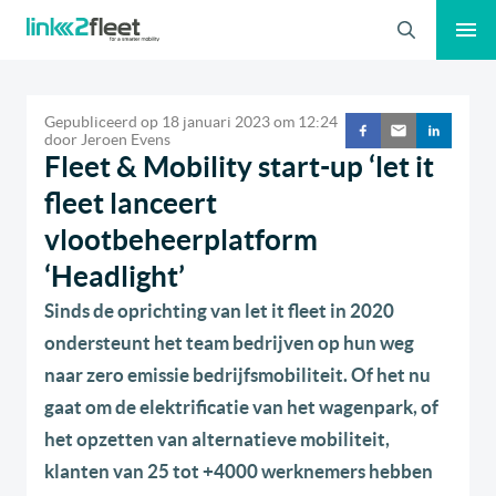
Zoeken
Gepubliceerd op
18 januari 2023
om
12:24
door
Jeroen Evens
Fleet & Mobility start-up ‘let it
fleet lanceert
vlootbeheerplatform
‘Headlight’
Sinds de oprichting van let it fleet in 2020
ondersteunt het team bedrijven op hun weg
naar zero emissie bedrijfsmobiliteit. Of het nu
gaat om de elektrificatie van het wagenpark, of
het opzetten van alternatieve mobiliteit,
klanten van 25 tot +4000 werknemers hebben