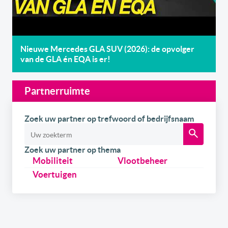
Nieuwe Mercedes GLA SUV (2026): de opvolger
van de GLA én EQA is er!
Partnerruimte
Zoek uw partner op trefwoord of bedrijfsnaam
Zoek uw partner op thema
Mobiliteit
Vlootbeheer
Voertuigen