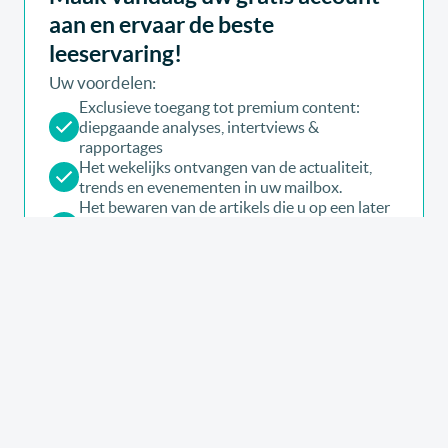
aan en ervaar de beste
leeservaring!
Uw voordelen:
Exclusieve toegang tot premium content:
diepgaande analyses, intertviews &
rapportages
Het wekelijks ontvangen van de actualiteit,
trends en evenementen in uw mailbox.
Het bewaren van de artikels die u op een later
tijdstip wenst te lezen of te delen met uw
collega’s.
Een gepersonaliseerde pagina op basis van uw
interesses en voorkeuren.
Maak uw account nu aan en krijg toegang tot
alle artikels van link2fleet
Premium Expert