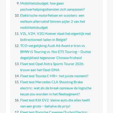
Mobiliteitsbudget: hoe gaan
pechverhelpingsdiensten zich aanpassen?
Elektrische motorfietsen en scooters: een
welkom alternatief binnen pijler 2 van het
mobiliteitsbudget
V2L, V2H, V2G Hoever staat het eigenlijk met
bidirectioneel laden in België?
TCO-vergelijking Audi A6 Avant e-tron vs.
BMW i5 Touring vs. Nio ET5 Touring – Duitse
degelijkheid tegenover Chinese frisheid
Fleet test Opel Astra Sports Tourer 2026:
trouw aan het Opel-DNA
Fleet test Toyota C-HR+: het juiste moment?
Fleet test Mercedes CLA Shooting Brake
electric: wat als de break opnieuw de logische
keuze zou worden in het fleetsegment?
Fleet test KIA EV2: kleine auto die alles heeft
van een grote – behalve de prijs!
Fleet test Porsche Cayenne (Turbo) Electric: