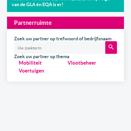
van de GLA én EQA is er!
Partnerruimte
Zoek uw partner op trefwoord of bedrijfsnaam
Zoek uw partner op thema
Mobiliteit
Vlootbeheer
Voertuigen
Schrijf u
gratis
in op onze newsletter.
Ontvang onze wekelijkse newsletters en de digitale