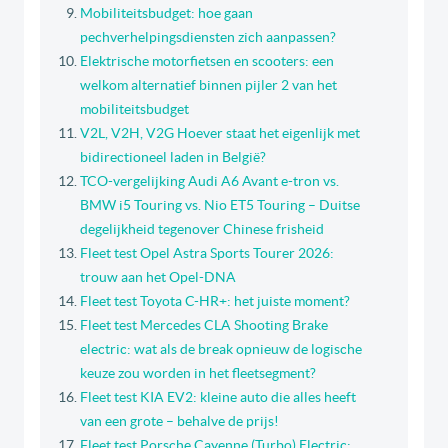
Mobiliteitsbudget: hoe gaan
pechverhelpingsdiensten zich aanpassen?
Elektrische motorfietsen en scooters: een
welkom alternatief binnen pijler 2 van het
mobiliteitsbudget
V2L, V2H, V2G Hoever staat het eigenlijk met
bidirectioneel laden in België?
TCO-vergelijking Audi A6 Avant e-tron vs.
BMW i5 Touring vs. Nio ET5 Touring – Duitse
degelijkheid tegenover Chinese frisheid
Fleet test Opel Astra Sports Tourer 2026:
trouw aan het Opel-DNA
Fleet test Toyota C-HR+: het juiste moment?
Fleet test Mercedes CLA Shooting Brake
electric: wat als de break opnieuw de logische
keuze zou worden in het fleetsegment?
Fleet test KIA EV2: kleine auto die alles heeft
van een grote – behalve de prijs!
Fleet test Porsche Cayenne (Turbo) Electric: