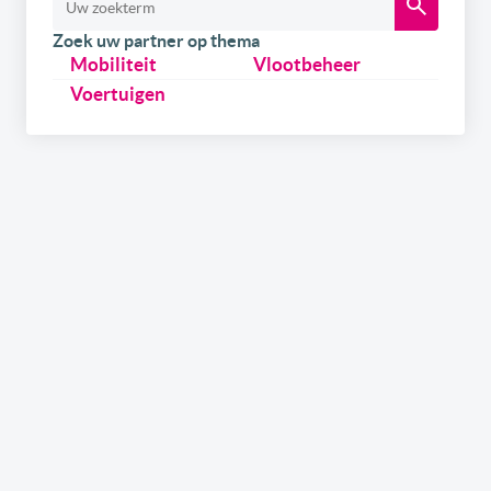
Zoek uw partner op thema
Mobiliteit
Vlootbeheer
Voertuigen
Schrijf u
gratis
in op onze newsletter.
Ontvang onze wekelijkse newsletters en de digitale
versie van het link2fleet magazine. Daarnaast kan u
zich ook inschrijven om als eerste op de hoogte te zijn
over onze events & trainings in samenwerking met
gerenommeerde experts uit de sector. Tenslotte kan u,
als leverancier, ook info ontvangen over hoe u uw merk
in de kijker kan zetten via de kanalen van link2fleet.