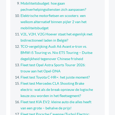
Mobiliteitsbudget: hoe gaan
pechverhelpingsdiensten zich aanpassen?
Elektrische motorfietsen en scooters: een
welkom alternatief binnen pijler 2 van het
mobiliteitsbudget
V2L, V2H, V2G Hoever staat het eigenlijk met
bidirectioneel laden in België?
TCO-vergelijking Audi A6 Avant e-tron vs.
BMW i5 Touring vs. Nio ET5 Touring – Duitse
degelijkheid tegenover Chinese frisheid
Fleet test Opel Astra Sports Tourer 2026:
trouw aan het Opel-DNA
Fleet test Toyota C-HR+: het juiste moment?
Fleet test Mercedes CLA Shooting Brake
electric: wat als de break opnieuw de logische
keuze zou worden in het fleetsegment?
Fleet test KIA EV2: kleine auto die alles heeft
van een grote – behalve de prijs!
Fleet test Porsche Cayenne (Turbo) Electric: