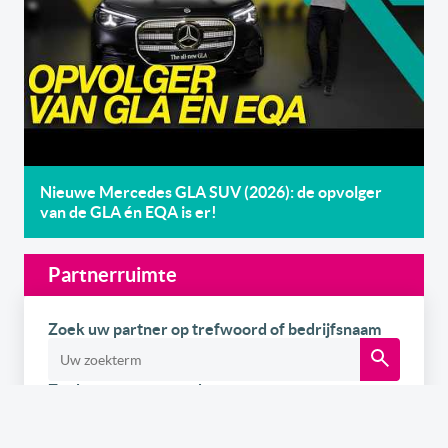
Nieuwe Mercedes GLA SUV (2026): de opvolger
van de GLA én EQA is er!
Partnerruimte
Zoek uw partner op trefwoord of bedrijfsnaam
Zoek uw partner op thema
Mobiliteit
Vlootbeheer
Voertuigen