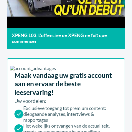
XPENG L03: L'offensive de XPENG ne fait que
commencer
Maak vandaag uw gratis account
aan en ervaar de beste
leeservaring!
Uw voordelen:
Exclusieve toegang tot premium content:
diepgaande analyses, intertviews &
rapportages
Het wekelijks ontvangen van de actualiteit,
trends en evenementen in uw mailbox.