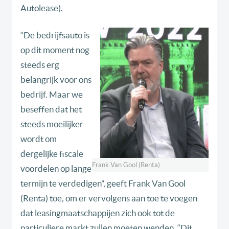
Autolease).
“De bedrijfsauto is
op dit moment nog
steeds erg
belangrijk voor ons
bedrijf. Maar we
beseffen dat het
steeds moeilijker
wordt om
dergelijke fiscale
Frank Van Gool (Renta)
voordelen op lange
termijn te verdedigen”, geeft Frank Van Gool
(Renta) toe, om er vervolgens aan toe te voegen
dat leasingmaatschappijen zich ook tot de
particuliere markt zullen moeten wenden. “Dit